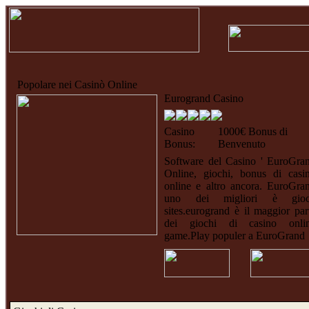
Popolare nei Casinò Online
Eurogrand Casino
Casino
1000€ Bonus di
Bonus:
Benvenuto
Software del Casino ' EuroGra
Online, giochi, bonus di casi
online e altro ancora. EuroGra
uno dei migliori è gio
sites.eurogrand è il maggior par
dei giochi di casino onli
game.Play populer a EuroGrand