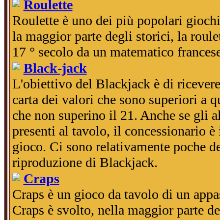
Roulette
Roulette è uno dei più popolari gioch
la maggior parte degli storici, la roule
17 ° secolo da un matematico francese
Black-jack
L'obiettivo del Blackjack è di ricevere
carta dei valori che sono superiori a q
che non superino il 21. Anche se gli al
presenti al tavolo, il concessionario è 
gioco. Ci sono relativamente poche dec
riproduzione di Blackjack.
Craps
Craps è un gioco da tavolo di un appas
Craps è svolto, nella maggior parte de