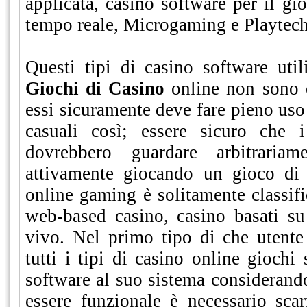
applicata, casino software per il gi
tempo reale, Microgaming e Playtech
Questi tipi di casino software utili
Giochi di Casino
online non sono 
essi sicuramente deve fare pieno uso
casuali così; essere sicuro che 
dovrebbero guardare arbitraria
attivamente giocando un gioco di 
online gaming è solitamente classific
web-based casino, casino basati s
vivo. Nel primo tipo di che utente
tutti i tipi di casino online giochi 
software al suo sistema considerando
essere funzionale è necessario scar