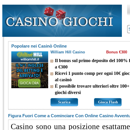
Popolare nei Casinò Online
William Hill Casino
Bonus €300
Il bonus sul primo deposito del 100% 
a €300
Ricevi 1 punto comp per ogni 10€ gioc
al casinò
È possibile trovare ulteriori oltre 100+
giochi diversi
Scarica
Gioca Flash
Figura Fuori Come a Cominciare Con Online Casino Avvent
Casino sono una posizione esattame