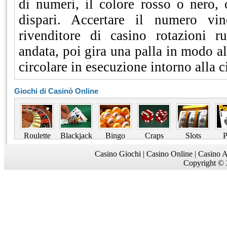
di numeri, il colore rosso o nero,
dispari. Accertare il numero vi
rivenditore di casino rotazioni ru
andata, poi gira una palla in modo al
circolare in esecuzione intorno alla c
Giochi di Casinò Online
Roulette
Blackjack
Bingo
Craps
Slots
P
Casino Giochi
|
Casino Online
|
Casino Ar
Copyright ©