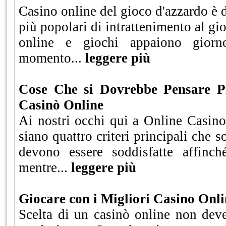
Casino online del gioco d'azzardo è 
più popolari di intrattenimento al gio
online e giochi appaiono giorn
momento...
leggere più
Cose Che si Dovrebbe Pensare P
Casinò Online
Ai nostri occhi qui a Online Casino
siano quattro criteri principali che 
devono essere soddisfatte affinch
mentre...
leggere più
Giocare con i Migliori Casino Onli
Scelta di un casinò online non deve