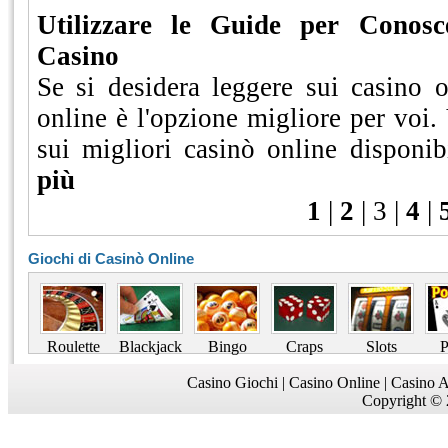
Utilizzare le Guide per Conosc
Casino
Se si desidera leggere sui casino 
online è l'opzione migliore per voi.
sui migliori casinò online disponibi
più
1
|
2
| 3 |
4
|
Giochi di Casinò Online
Roulette
Blackjack
Bingo
Craps
Slots
P
Casino Giochi
|
Casino Online
|
Casino Ar
Copyright ©