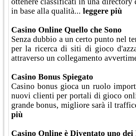
ottenere classificati in una directory
in base alla qualità...
leggere più
Casino Online Quello che Sono
Senza dubbio a un certo punto nel te
per la ricerca di siti di gioco d'azz
attraverso un collegamento avvertim
Casino Bonus Spiegato
Casino bonus gioca un ruolo importa
nuovi clienti per portali di gioco onl
grande bonus, migliore sarà il traffic
più
Casino Online è Diventato uno dei